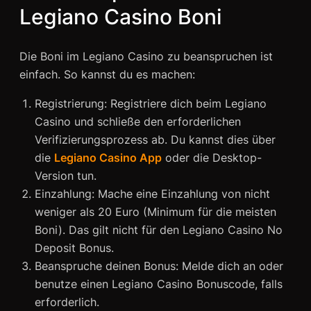
Legiano Casino Boni
Die Boni im Legiano Casino zu beanspruchen ist
einfach. So kannst du es machen:
Registrierung: Registriere dich beim Legiano
Casino und schließe den erforderlichen
Verifizierungsprozess ab. Du kannst dies über
die
Legiano Casino App
oder die Desktop-
Version tun.
Einzahlung: Mache eine Einzahlung von nicht
weniger als 20 Euro (Minimum für die meisten
Boni). Das gilt nicht für den Legiano Casino No
Deposit Bonus.
Beanspruche deinen Bonus: Melde dich an oder
benutze einen Legiano Casino Bonuscode, falls
erforderlich.