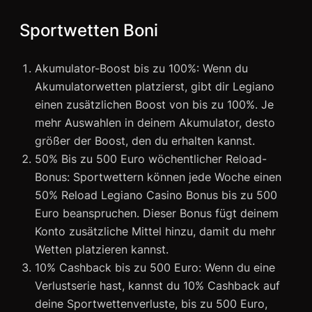
Sportwetten Boni
Akumulator-Boost bis zu 100%: Wenn du
Akumulatorwetten platzierst, gibt dir Legiano
einen zusätzlichen Boost von bis zu 100%. Je
mehr Auswahlen in deinem Akumulator, desto
größer der Boost, den du erhalten kannst.
50% Bis zu 500 Euro wöchentlicher Reload-
Bonus: Sportwettern können jede Woche einen
50% Reload Legiano Casino Bonus bis zu 500
Euro beanspruchen. Dieser Bonus fügt deinem
Konto zusätzliche Mittel hinzu, damit du mehr
Wetten platzieren kannst.
10% Cashback bis zu 500 Euro: Wenn du eine
Verlustserie hast, kannst du 10% Cashback auf
deine Sportwettenverluste, bis zu 500 Euro,