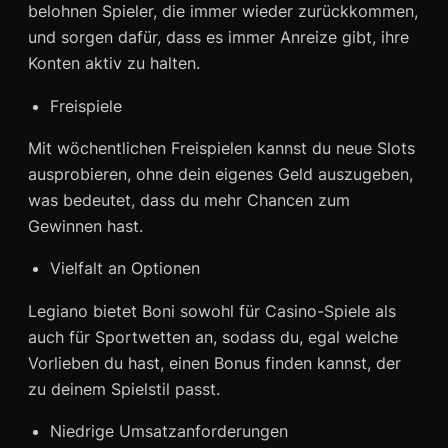
belohnen Spieler, die immer wieder zurückkommen,
und sorgen dafür, dass es immer Anreize gibt, ihre
Konten aktiv zu halten.
Freispiele
Mit wöchentlichen Freispielen kannst du neue Slots
ausprobieren, ohne dein eigenes Geld auszugeben,
was bedeutet, dass du mehr Chancen zum
Gewinnen hast.
Vielfalt an Optionen
Legiano bietet Boni sowohl für Casino-Spiele als
auch für Sportwetten an, sodass du, egal welche
Vorlieben du hast, einen Bonus finden kannst, der
zu deinem Spielstil passt.
Niedrige Umsatzanforderungen