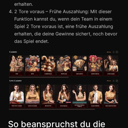
erhalten.
2 Tore voraus – Frühe Auszahlung: Mit dieser
Funktion kannst du, wenn dein Team in einem
Spiel 2 Tore voraus ist, eine frühe Auszahlung
erhalten, die deine Gewinne sichert, noch bevor
das Spiel endet.
So beanspruchst du die