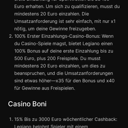
Euro erhalten. Um sich zu qualifizieren, musst du
mindestens 20 Euro einzahlen. Die
Umsatzanforderung ist sehr einfach, mit nur x1
nötig, um deine Gewinne freizugeben.
100% Erster Einzahlungs-Casino-Bonus: Wenn
du Casino-Spiele magst, bietet Legiano einen
100% Bonus auf deine erste Einzahlung bis zu
500 Euro, plus 200 Freispiele. Du musst
mindestens 20 Euro einzahlen, um dies zu
beanspruchen, und die Umsatzanforderungen
sind etwas höher—x35 für den Bonus und x40
für Gewinne aus Freispielen.
Casino Boni
15% Bis zu 3000 Euro wöchentlicher Cashback:
Legiano belohnt Spieler mit einem