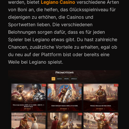
werden, bietet
Legiano Casino
verschiedene Arten
von Boni an, die helfen, das Glücksspielniveau für
diejenigen zu erhöhen, die Casinos und
Sportwetten lieben. Die verschiedenen
Belohnungen sorgen dafür, dass es für jeden
Spieler bei Legiano etwas gibt. Du hast zahlreiche
Chancen, zusätzliche Vorteile zu erhalten, egal ob
du neu auf der Plattform bist oder bereits eine
Weile bei Legiano spielst.