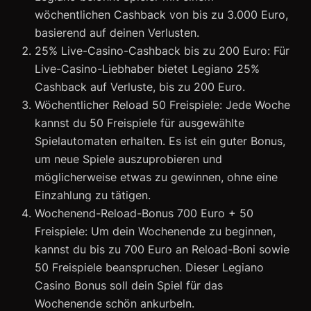
wöchentlichen Cashback von bis zu 3.000 Euro,
basierend auf deinen Verlusten.
25% Live-Casino-Cashback bis zu 200 Euro: Für
Live-Casino-Liebhaber bietet Legiano 25%
Cashback auf Verluste, bis zu 200 Euro.
Wöchentlicher Reload 50 Freispiele: Jede Woche
kannst du 50 Freispiele für ausgewählte
Spielautomaten erhalten. Es ist ein guter Bonus,
um neue Spiele auszuprobieren und
möglicherweise etwas zu gewinnen, ohne eine
Einzahlung zu tätigen.
Wochenend-Reload-Bonus 700 Euro + 50
Freispiele: Um dein Wochenende zu beginnen,
kannst du bis zu 700 Euro an Reload-Boni sowie
50 Freispiele beanspruchen. Dieser Legiano
Casino Bonus soll dein Spiel für das
Wochenende schön ankurbeln.