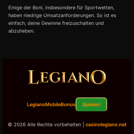
Einige der Boni, insbesondere für Sportwetten,
haben niedrige Umsatzanforderungen. So ist es
einfach, deine Gewinne freizuschalten und
abzuheben.
Legiano
Mobile
Bonus
Spielen!
© 2026 Alle Rechte vorbehalten |
casinolegiano.net