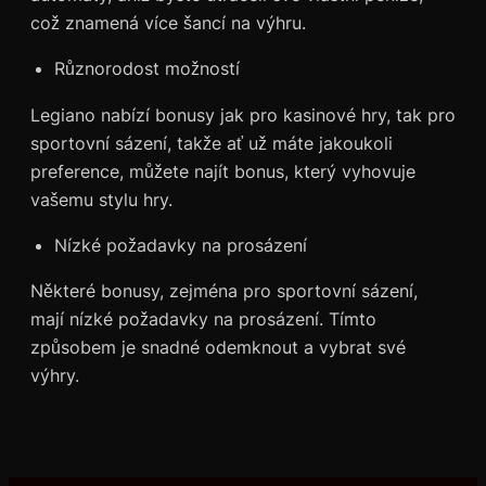
což znamená více šancí na výhru.
Různorodost možností
Legiano nabízí bonusy jak pro kasinové hry, tak pro
sportovní sázení, takže ať už máte jakoukoli
preference, můžete najít bonus, který vyhovuje
vašemu stylu hry.
Nízké požadavky na prosázení
Některé bonusy, zejména pro sportovní sázení,
mají nízké požadavky na prosázení. Tímto
způsobem je snadné odemknout a vybrat své
výhry.