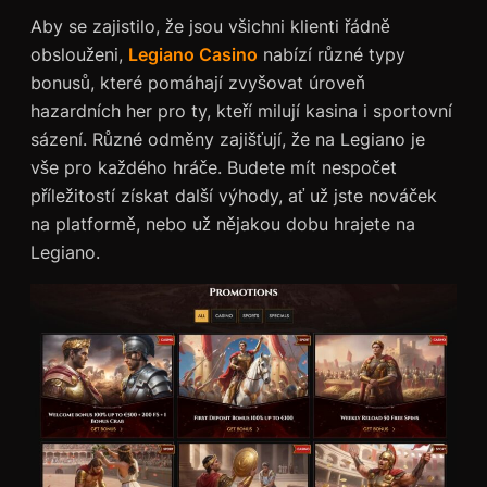
Aby se zajistilo, že jsou všichni klienti řádně
obslouženi,
Legiano Casino
nabízí různé typy
bonusů, které pomáhají zvyšovat úroveň
hazardních her pro ty, kteří milují kasina i sportovní
sázení. Různé odměny zajišťují, že na Legiano je
vše pro každého hráče. Budete mít nespočet
příležitostí získat další výhody, ať už jste nováček
na platformě, nebo už nějakou dobu hrajete na
Legiano.