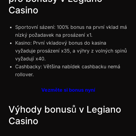
Casino
Sportovní sázení: 100% bonus na první vklad má
nízký požadavek na prosázení x1.
Kasino: První vkladový bonus do kasina
vyžaduje prosázení x35, a výhry z volných spinů
vyžadují x40.
Cashbacky: Většina nabídek cashbacku nemá
rollover.
Vezměte si bonus nyní
Výhody bonusů v Legiano
Casino