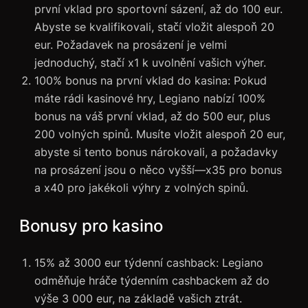
první vklad pro sportovní sázení, až do 100 eur.
Abyste se kvalifikovali, stačí vložit alespoň 20
eur. Požadavek na prosázení je velmi
jednoduchý, stačí x1 k uvolnění vašich výher.
100% bonus na první vklad do kasina: Pokud
máte rádi kasinové hry, Legiano nabízí 100%
bonus na váš první vklad, až do 500 eur, plus
200 volných spinů. Musíte vložit alespoň 20 eur,
abyste si tento bonus nárokovali, a požadavky
na prosázení jsou o něco vyšší—x35 pro bonus
a x40 pro jakékoli výhry z volných spinů.
Bonusy pro kasino
15% až 3000 eur týdenní cashback: Legiano
odměňuje hráče týdenním cashbackem až do
výše 3 000 eur, na základě vašich ztrát.