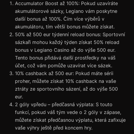
Accumulator Boost až 100%: Pokud uzavíráte
akumulátorové sázky, Legiano vám poskytne
další bonus až 100%. Čím více výběrů v
akumulátoru, tím větší bonus můžete získat.
50% až 500 eur týdenní reload bonus: Sportovní
sázkaři mohou každý týden získat 50% reload
bonus v Legiano Casino až do výše 500 eur.
Tento bonus přidává další prostředky na váš
účet, což vám pomůže uzavírat více sázek.
10% cashback až 500 eur: Pokud máte sérii
proher, můžete získat 10% cashback na vaše
ztráty ze sportovního sázení, až do výše 500
eur.
2 góly vpředu – předčasná výplata: S touto
funkcí, pokud váš tým vede o 2 góly v zápase,
můžete získat předčasnou výplatu, která zafixuje
vaše výhry ještě před koncem hry.