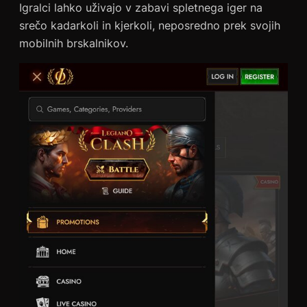
Igralci lahko uživajo v zabavi spletnega iger na
srečo kadarkoli in kjerkoli, neposredno prek svojih
mobilnih brskalnikov.