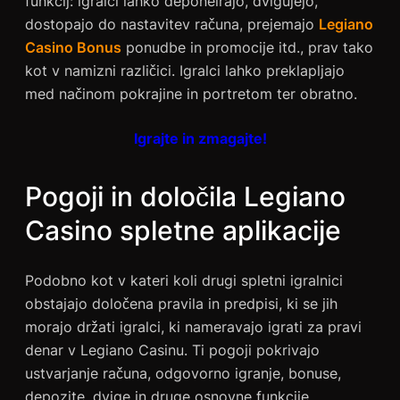
funkcij: igralci lahko deponeirajo, dvigujejo,
dostopajo do nastavitev računa, prejemajo
Legiano
Casino Bonus
ponudbe in promocije itd., prav tako
kot v namizni različici. Igralci lahko preklapljajo
med načinom pokrajine in portretom ter obratno.
Igrajte in zmagajte!
Pogoji in določila Legiano
Casino spletne aplikacije
Podobno kot v kateri koli drugi spletni igralnici
obstajajo določena pravila in predpisi, ki se jih
morajo držati igralci, ki nameravajo igrati za pravi
denar v Legiano Casinu. Ti pogoji pokrivajo
ustvarjanje računa, odgovorno igranje, bonuse,
depozite, dvige in druge osnovne funkcije