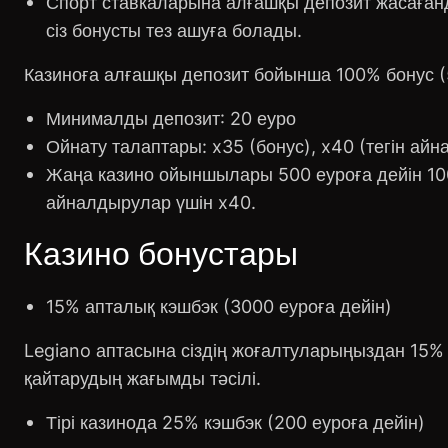
Спорт ставкаларына алғашқы депозит жасағанда,
сіз бонусты тез ашуға болады.
Казиноға алғашқы депозит бойынша 100% бонус (5
Минималды депозит: 20 еуро
Ойнату талаптары: x35 (бонус), x40 (тегін айн
Жаңа казино ойыншылары 500 еуроға дейін 10
айналдырулар үшін x40.
Казино бонустары
15% апталық кэшбэк (3000 еуроға дейін)
Legiano аптасына сіздің жоғалтуларыңыздан 15% кэ
қайтарудың жағымды тәсілі.
Тірі казинода 25% кэшбэк (200 еуроға дейін)