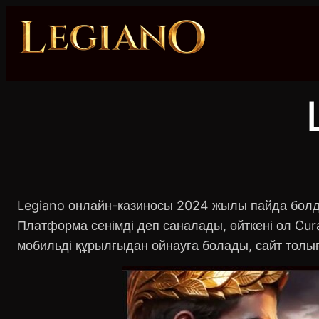
Legiano онлайн-казиносы 2024 жылы пайда болд
Платформа сенімді деп саналады, өйткені ол Cu
мобильді құрылғыдан ойнауға болады, сайт толы