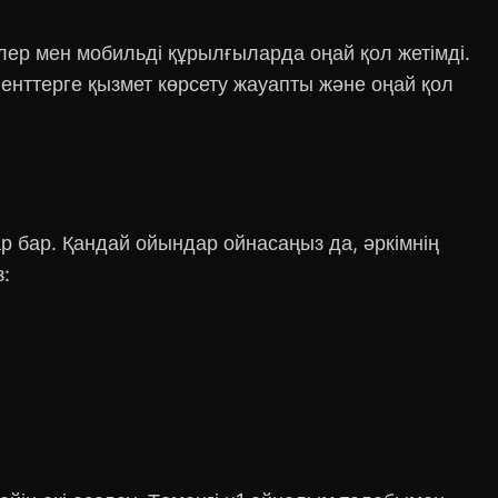
лер мен мобильді құрылғыларда оңай қол жетімді.
енттерге қызмет көрсету жауапты және оңай қол
р бар. Қандай ойындар ойнасаңыз да, әркімнің
з: