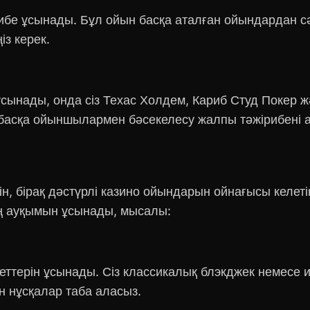
рибе ұсынады. Бұл ойын басқа аталған ойындардан сәл
із керек.
і ұсынады, онда сіз Техас Холдем, Кариб Студ Покер
е басқа ойыншылармен бәсекелесу жалпы тәжірибені 
тін, бірақ дәстүрлі казино ойындарын ойнағысы келет
ң ауқымын ұсынады, мысалы:
з беттерін ұсынады. Сіз классикалық блэкджек неме
ен нұсқалар таба аласыз.