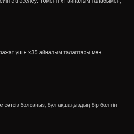
ейін екі еселеу. Төменгі x1 айналым талабымен,
аражат үшін x35 айналым талаптары мен
е сәтсіз болсаңыз, бұл ақшаңыздың бір бөлігін