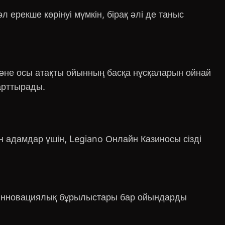
 ерекше көрінуі мүмкін, бірақ әлі де таныс
 және осы атақты ойынның басқа нұсқаларын ойнай
арттырады.
ін адамдар үшін, Legiano Онлайн Казиносы сізді
се инновациялық бұрылыстары бар ойындарды