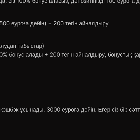
 сіз 100% бонус аласыз, депозитіңізді 100 еуроға д
00 еуроға дейін) + 200 тегін айналдыру
алудан табыстар)
0% бонус алады + 200 тегін айналдыру, бонустық қ
шбэк ұсынады. 3000 еуроға дейін. Егер сіз бір сәтт